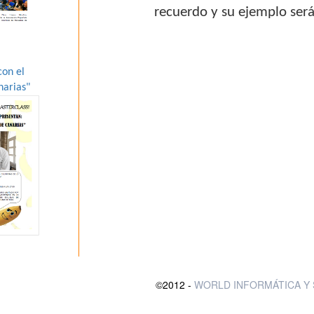
recuerdo y su ejemplo será
con el
narias"
©2012 -
WORLD INFORMÁTICA Y 