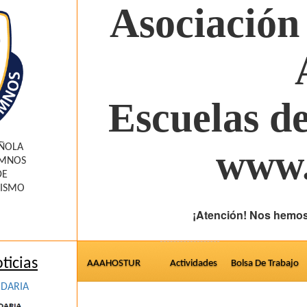
Asociación
Escuelas d
AÑOLA
www.
UMNOS
DE
RISMO
¡Atención! Nos hemos
ticias
AAAHOSTUR
Actividades
Bolsa De Trabajo
IDARIA