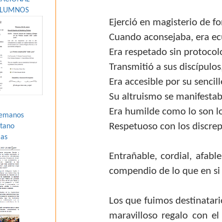
ALUMNOS
Ejerció en magisterio de f
Cuando aconsejaba, era e
Era respetado sin protocol
Transmitió a sus discípulo
Era accesible por su sencil
Su altruismo se manifestab
Era humilde como lo son l
Hemanos
Respetuoso con los discrep
átano
ias
Entrañable, cordial, afabl
compendio de lo que en s
Los que fuimos destinatari
maravilloso regalo con e