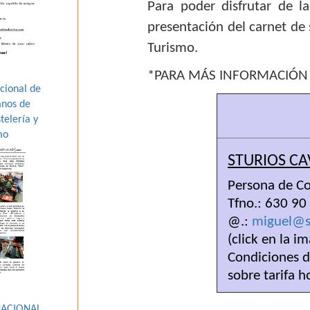
Para poder disfrutar de la
presentación del carnet de
Turismo.
*PARA MÁS INFORMACIÓN S
cional de
mnos de
telería y
mo
STURIOS CA
Persona de Co
Tfno.: 630 90
@.:
miguel@st
(click en la 
Condiciones 
sobre tarifa h
NACIONAL