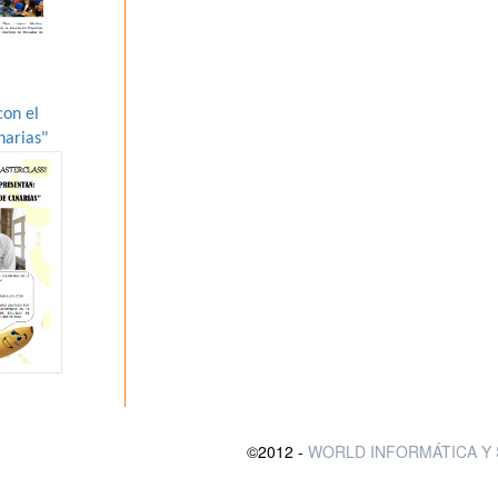
con el
narias"
©2012 -
WORLD INFORMÁTICA Y 