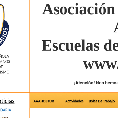
Asociación
Escuelas d
AÑOLA
www.
UMNOS
DE
RISMO
¡Atención! Nos hemos
ticias
AAAHOSTUR
Actividades
Bolsa De Trabajo
IDARIA